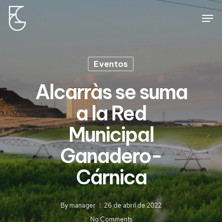
Skip
Men
to
main
content
Eventos
Alcarràs se suma
a la Red
Municipal
Ganadero-
Cárnica
By
manager
26 de abril de 2022
No Comments