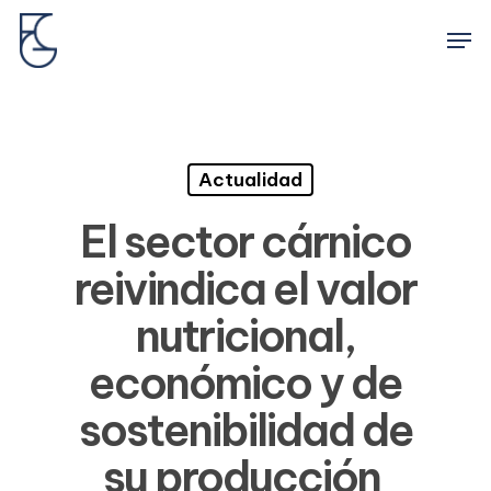
Skip
Men
to
main
content
Actualidad
El sector cárnico
reivindica el valor
nutricional,
económico y de
sostenibilidad de
su producción